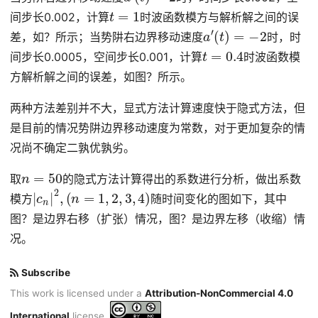
t
=
1
间步长0.002，计算
时波函数模方与解析解之间的误
a
′
(
t
)
=
−
2
差，如？所示；当势阱右边界移动速度
时，时
t
=
0.4
间步长0.0005，空间步长0.001，计算
时波函数模
方解析解之间的误差，如图？所示。
两种方法差别并不大，显式方法计算速度快于隐式方法，但
是目前的情况势阱边界移动速度为常数，对于更加复杂的情
况尚不确定二孰优孰劣。
n
=
50
取
的隐式方法计算得出的系数进行分析，做出系数
|
c
n
|
2
,
(
n
=
1
,
2
,
3
,
4
)
模方
随时间变化的图如下，其中
图？是边界右移（扩张）情况，图？是边界左移（收缩）情
况。
Subscribe
This work is licensed under a
Attribution-NonCommercial 4.0
International
license.