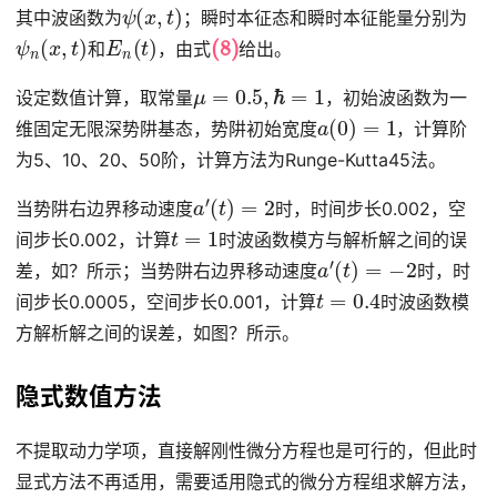
ψ
(
x
,
t
)
其中波函数为
；瞬时本征态和瞬时本征能量分别为
ψ
n
(
x
,
t
)
E
n
(
t
)
(8)
和
，由式
给出。
μ
=
0.5
,
ℏ
=
1
设定数值计算，取常量
，初始波函数为一
a
(
0
)
=
1
维固定无限深势阱基态，势阱初始宽度
，计算阶
为5、10、20、50阶，计算方法为Runge-Kutta45法。
a
′
(
t
)
=
2
当势阱右边界移动速度
时，时间步长0.002，空
t
=
1
间步长0.002，计算
时波函数模方与解析解之间的误
a
′
(
t
)
=
−
2
差，如？所示；当势阱右边界移动速度
时，时
t
=
0.4
间步长0.0005，空间步长0.001，计算
时波函数模
方解析解之间的误差，如图？所示。
隐式数值方法
不提取动力学项，直接解刚性微分方程也是可行的，但此时
显式方法不再适用，需要适用隐式的微分方程组求解方法，