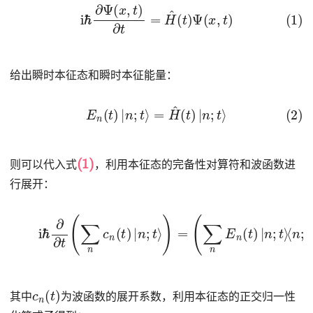
(1)
i
ℏ
∂
Ψ
(
x
,
t
)
∂
t
=
H
^
(
t
)
Ψ
(
x
,
t
)
给出瞬时本征态和瞬时本征能量：
(2)
E
n
(
t
)
|
n
;
t
⟩
=
H
^
(
t
)
|
n
;
t
⟩
(1)
则可以代入式
，利用本征态的完备性对算符和波函数进
行展开：
(3)
i
ℏ
∂
∂
t
(
∑
n
c
n
(
(
∑
t
)
n
|
c
n
n
;
t
(
⟩
t
)
)
=
|
n
(
∑
;
t
n
⟩
)
E
n
(
t
)
|
n
;
t
⟩
⟨
n
;
t
|
)
c
n
(
t
)
其中
为波函数的展开系数，利用本征态的正交归一性