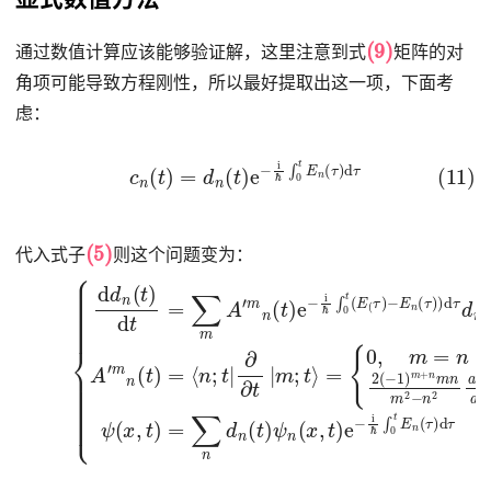
(9)
通过数值计算应该能够验证解，这里注意到式
矩阵的对
角项可能导致方程刚性，所以最好提取出这一项，下面考
虑：
(11)
c
n
(
t
)
=
d
n
(
t
)
e
−
i
ℏ
∫
0
t
E
n
(
τ
)
d
τ
(5)
代入式子
则这个问题变为：
(12)
−
{
(
0
t
E
)
,
a
m
n
(
{
(
t
=
d
τ
)
)
,
d
n
m
)
n
2
d
≠
(
(
τ
t
−
d
n
)
1
d
m
ψ
)
t
m
(
(
=
x
t
∑
)
+
,
A
t
m
n
)
′
=
m
m
A
∑
n
′
n
m
n
(
m
t
d
n
)
2
n
=
(
t
−
(
⟨
)
t
n
e
n
)
ψ
;
−
2
t
|
a
n
i
ℏ
∂
′
(
∫
∂
x
0
t
,
t
t
|
(
m
)
E
e
;
(
−
t
τ
⟩
i
)
ℏ
=
∫
0
t
E
n
(
τ
)
d