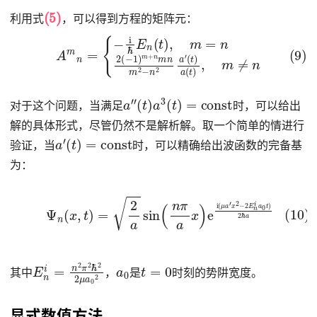
(5)
利用式
，可以得到方程的矩阵元：
(9)
(
t
)
a
A
(
m
t
)
,
n
m
=
≠
{
−
n
i
ℏ
E
n
(
t
)
,
m
=
n
2
(
−
1
)
m
+
n
m
n
m
2
−
n
2
a
′
a
′
′
(
t
)
a
3
(
t
)
=
const
对于这个问题，当满足
时，可以给出
解的具体形式，尽管仍然不是解析解。取一个简单的情进行
a
′
(
t
)
=
const
验证，当
时，可以精确给出波函数的完备基
为：
(10)
Ψ
n
(
x
,
t
)
=
2
a
sin
(
n
π
a
a
x
)
e
i
(
μ
a
′
x
2
−
2
E
n
i
a
0
t
)
2
ℏ
E
n
i
=
n
2
π
2
ℏ
2
2
a
μ
0
a
0
t
=
2
0
其中
，
是
时刻的势阱宽度。
显式数值方法