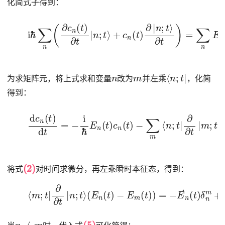
化简式子得到：
(4)
i
ℏ
∑
n
∂
(
t
∂
)
=
c
n
∑
(
n
t
E
)
∂
(
t
t
)
|
c
n
n
;
t
(
⟩
t
+
)
|
c
n
n
;
t
(
⟩
t
)
∂
|
n
;
t
⟩
n
m
⟨
n
;
t
|
为求矩阵元，将上式求和变量
改为
并左乘
，化简
得到：
(5)
d
c
n
(
t
)
d
c
t
m
=
−
(
t
i
)
ℏ
≡
E
n
∑
(
m
t
)
A
c
n
m
(
n
t
)
(
−
t
)
∑
c
m
m
⟨
(
n
t
)
;
t
|
∂
∂
t
|
m
;
t
⟩
(2)
将式
对时间求微分，再左乘瞬时本征态，得到：
(6)
⟨
m
;
⟨
t
m
|
d
;
H
t
|
∂
^
(
∂
t
t
)
|
d
n
t
;
|
t
n
⟩
;
(
t
E
⟩
n
(
t
)
−
E
m
(
t
)
)
=
−
E
n
˙
(
t
)
δ
n
m
+
n
≠
m
(5)