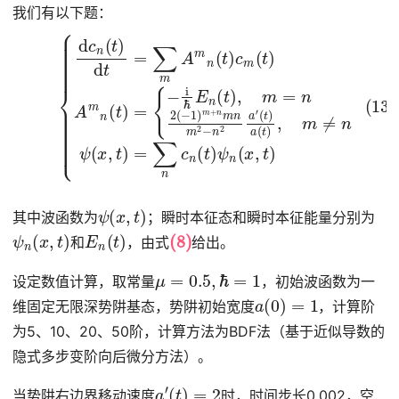
我们有以下题：
(13)
{
(
−
t
)
i
a
ℏ
(
{
E
t
d
)
n
,
c
m
(
n
t
)
≠
(
,
t
m
n
)
d
ψ
=
t
(
=
n
x
2
∑
,
t
(
m
)
−
=
A
1
∑
)
m
m
n
n
c
+
(
n
n
t
(
)
m
t
c
)
m
ψ
n
m
n
(
t
(
)
2
x
A
−
,
m
t
n
)
n
2
(
a
t
′
)
=
ψ
(
x
,
t
)
其中波函数为
；瞬时本征态和瞬时本征能量分别为
ψ
n
(
x
,
t
)
E
n
(
t
)
(8)
和
，由式
给出。
μ
=
0.5
,
ℏ
=
1
设定数值计算，取常量
，初始波函数为一
a
(
0
)
=
1
维固定无限深势阱基态，势阱初始宽度
，计算阶
为5、10、20、50阶，计算方法为BDF法（基于近似导数的
隐式多步变阶向后微分方法）。
a
′
(
t
)
=
2
当势阱右边界移动速度
时，时间步长0.002，空