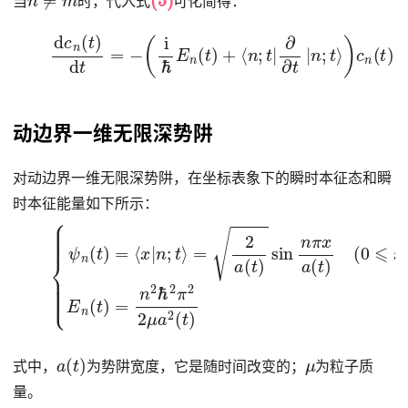
当
时，代入式
可化简得：
(7)
−
−
∑
E
d
m
n
c
(
≠
t
n
)
n
c
(
t
⟨
m
)
n
d
(
;
t
t
t
=
|
)
d
≡
−
H
(
∑
i
^
ℏ
m
(
t
E
)
A
n
d
m
(
t
t
|
n
)
m
+
(
;
t
⟨
t
)
n
⟩
c
E
;
m
t
m
|
∂
(
t
(
∂
)
t
)
t
|
n
;
t
⟩
)
c
n
(
t
)
动边界一维无限深势阱
对动边界一维无限深势阱，在坐标表象下的瞬时本征态和瞬
时本征能量如下所示：
(8)
(
0
⩽
{
x
ψ
⩽
n
a
(
(
t
t
)
)
=
)
E
⟨
x
n
|
(
n
t
;
)
t
=
⟩
n
=
2
2
ℏ
a
2
(
t
π
)
sin
2
2
μ
n
a
π
2
x
(
a
t
(
)
t
)
a
(
t
)
μ
式中，
为势阱宽度，它是随时间改变的；
为粒子质
量。