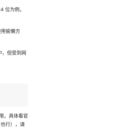
64 位为例，
使用偷懒方
中，但受到网
限，具体看官
置也行），请