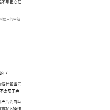
遍不用担心任
连接时使用的中继
人的（
你要跨设备同
该不会忘了弄
几天后会自动
日志写入操作