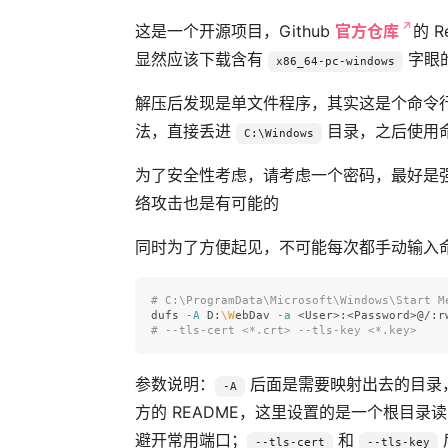
这是一个开源项目，Github
官方仓库
的 
显然应该下载含有
字眼
x86_64-pc-windows
解压后发现是单文件程序，其实这是个命令行
法，直接丢进
目录，之后使用
C:\Windows
为了安全性考虑，请考虑一个密码，最好是
络攻击也是有可能的
同时为了方便起见，不可能每次都手动输入
# C:\ProgramData\Microsoft\Windows\Start M
dufs 
-A
 D:
\W
ebDav 
-a
 <User>:<Password>@/:r
# --tls-cert <*.crt> --tls-key <*.key>
参数说明：
后面是需要映射出去的目录
-A
方的 README，这里设置的是一个根目录
避开常用端口；
和
--tls-cert
--tls-key