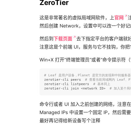
ZeroTier
这是非常著名的虚拟局域网软件，上
官网
然后创建 Network，设置中可以改一个好
然后到
下载页面
去下指定平台的客户端就好
注意这是个前端 UI，服务与它不挂钩，你
Win+X 打开“终端管理员”或者“命令提示符（
# Leaf 是用户设备，Planet 是官方的发现和中转服
zerotier-cli peers  
# 查看当前局域网内 Leaf、Pl
zerotier-cli listpeers  
# 基本同上
zerotier-cli 
join
 <network ID>  
# 加入某个局
命令行或者 UI 加入之前创建的网络，注意
Managed IPs 中设置一个固定 IP，
最好再记得给新设备写个注释