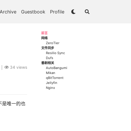
Archive
Guestbook
Profile
前言
网络
ZeroTier
文件同步
Resilio Sync
Dufs
番剧相关
34
views
AutoBangumi
Mikan
qBitTorrent
Jellyfin
Nginx
不是唯一的也