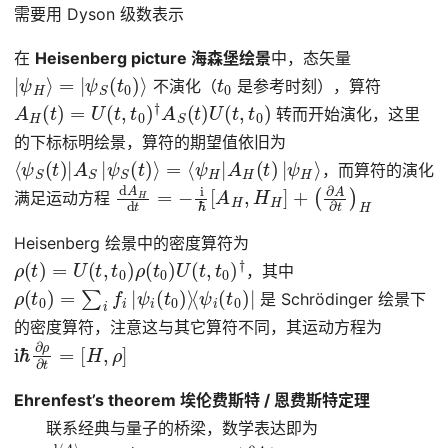
需要用 Dyson 级数表示
在
Heisenberg picture 海森堡绘景
中，态矢量
|
ψ
H
⟩
=
|
ψ
S
(
t
0
)
⟩
t
0
不演化（
是参考时刻），算符
A
H
(
t
)
=
U
(
t
,
t
0
)
†
A
S
(
t
)
U
(
t
,
t
0
)
转而开始演化，这里
的下标标明绘景，算符的期望值依旧为
⟨
ψ
S
(
t
)
|
A
S
|
ψ
S
(
t
)
⟩
=
⟨
ψ
H
|
A
H
(
t
)
|
ψ
H
⟩
，而算符的演化
d
(
∂
A
A
H
∂
d
t
)
t
H
=
−
i
ℏ
[
A
H
,
H
H
]
+
满足运动方程
Heisenberg 绘景中的密度算符为
ρ
(
t
)
=
U
(
t
,
t
0
)
ρ
(
t
0
)
U
(
t
,
t
0
)
†
，其中
ρ
(
t
0
)
=
∑
i
f
i
|
ψ
i
(
t
0
)
⟩
⟨
ψ
i
(
t
0
)
|
是 Schrödinger 绘景下
的密度算符，注意这与其它算符不同，其运动方程为
i
[
ℏ
H
∂
,
ρ
ρ
]
∂
t
=
Ehrenfest’s theorem 埃伦费斯特 / 恩费斯特定理
联系经典与量子的桥梁，数学表达即为
d
⟨
∂
⟨
A
A
⟩
∂
d
t
⟩
t
=
−
i
ℏ
⟨
[
A
,
H
]
⟩
+