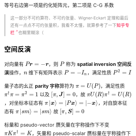
等号右边第一项是约化矩阵元，第二项是 C-G 系数
这一部分不可约算符、不可约张量、Wigner-Eckart 定理和最后
还有一点点不可约张量积，我看不太懂，就算参考了一下
知乎专
栏
也糊里糊涂（
空间反演
P
r
=
−
r
P
对向量有
，则
称为
spatial inversion 空间反
n
P
=
−
I
n
P
2
=
I
演
操作，
维下有矩阵表示
，满足性质
π
=
U
(
P
)
量子态的幺正
parity 宇称
算符为
，满足性质
π
†
π
=
π
2
=
1
[
π
,
J
]
=
0
π
U
(
R
)
π
†
=
U
(
R
)
以及
，故
π
|
x
⟩
=
|
P
x
⟩
=
|
−
x
⟩
，对坐标本征态有
，对自旋本征
π
|
s
m
⟩
=
|
s
m
⟩
[
π
,
S
]
=
0
态有
故
标量和 pseudo-vector 赝矢量在宇称操作下不变
π
K
π
†
=
K
，矢量和 pseudo-scalar 赝标量在宇称操作下