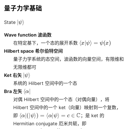
量子力学基础
|
ψ
⟩
State
Wave function 波函数
⟨
x
|
ψ
⟩
=
ψ
(
x
)
在特定基下，一个态的展开系数
Hilbert space 希尔伯特空间
量子力学系统的态空间，波函数的向量空间，有限维和
无限维都可
|
ψ
⟩
Ket 右矢
系统的 Hilbert 空间中的一个态
⟨
α
|
Bra 左矢
对偶 Hilbert 空间中的一个态（对偶向量），将
Hilbert 空间中的一个 ket（向量）映射到一个复数，
⟨
α
|
(
|
ψ
⟩
)
=
⟨
α
|
ψ
⟩
=
c
∈
C
即
；是 ket 的
Hermitian conjugate 厄米共轭，即
⟨
α
|
=
(
|
α
⟩
)
†
,
(
|
α
⟩
)
†
†
=
(
⟨
α
|
)
†
=
|
α
⟩