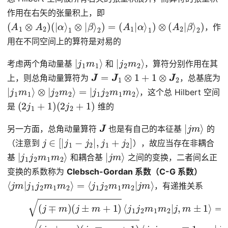
作用在右矢的张量积上，即
(
A
1
⊗
A
2
)
(
|
α
⟩
1
⊗
|
β
⟩
2
)
=
(
A
1
|
α
⟩
1
)
⊗
(
A
2
|
β
⟩
2
)
，作
用在不同空间上的算符是对易的
|
j
1
m
1
⟩
|
j
2
m
2
⟩
考虑两个角动量基
和
，算符分别作用在其
J
=
J
1
⊗
1
+
1
⊗
J
2
上，则总角动量算符为
，总基底为
|
j
1
m
1
⟩
⊗
|
j
2
m
2
⟩
=
|
j
1
j
2
m
1
m
2
⟩
，这个总 Hilbert 空间
(
2
j
1
+
1
)
(
2
j
2
+
1
)
是
维的
J
|
j
m
⟩
另一方面，总角动量算符
也是有自己的本征基
的
j
∈
[
|
j
1
−
j
2
|
,
j
1
+
j
2
]
（注意到
），故应当存在非耦合
|
j
1
j
2
m
1
m
2
⟩
|
j
m
⟩
基
和耦合基
之间的变换，二者间幺正
变换的系数称为
Clebsch-Gordan 系数（C-G 系数）
⟨
j
m
|
j
1
j
2
m
1
m
2
⟩
=
⟨
j
1
j
2
m
1
m
2
|
j
m
⟩
，有递推关系
(7)
(
(
j
j
1
2
∓
(
∓
j
m
m
∓
m
1
2
+
+
)
1
(
1
)
j
±
⟨
)
⟨
j
m
1
j
1
j
2
+
j
2
,
1
m
,
)
m
⟨
1
j
1
∓
1
,
j
1
m
2
,
m
m
2
∓
1
2
m
1
|
j
|
,
j
2
m
,
m
|
j
⟩
,
⟩
+
m
(
±
j
2
1
±
⟩
=
m
(
2
j
1
)
±
m
1
)