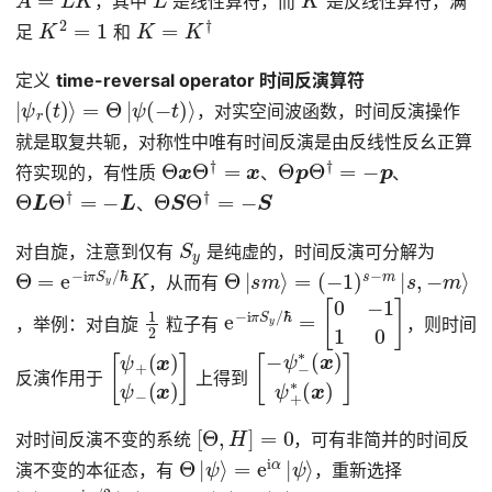
，其中
是线性算符，而
是反线性算符，满
K
2
=
1
K
=
K
†
足
和
定义
time-reversal operator 时间反演算符
|
ψ
r
(
t
)
⟩
=
Θ
|
ψ
(
−
t
)
⟩
，对实空间波函数，时间反演操作
就是取复共轭，对称性中唯有时间反演是由反线性反幺正算
Θ
x
Θ
†
=
x
Θ
p
Θ
†
=
−
p
符实现的，有性质
、
、
Θ
L
Θ
†
=
−
L
Θ
S
Θ
†
=
−
S
、
S
y
对自旋，注意到仅有
是纯虚的，时间反演可分解为
Θ
ℏ
K
=
e
−
i
π
S
y
/
Θ
(
−
−
m
|
1
s
)
⟩
m
s
−
⟩
=
m
|
s
,
，从而有
1
2
e
[
0
−
−
i
π
1
1
S
0
y
]
/
ℏ
=
，举例：对自旋
粒子有
，则时间
[
(
(
ψ
x
x
)
)
+
ψ
]
−
[
−
ψ
−
∗
(
x
)
ψ
+
∗
(
x
)
]
反演作用于
上得到
[
Θ
,
H
]
=
0
对时间反演不变的系统
，可有非简并的时间反
Θ
|
ψ
⟩
=
e
i
α
|
ψ
⟩
演不变的本征态，有
，重新选择
|
ψ
ϕ
⟩
⟩
=
e
i
α
/
2
|
Θ
|
ϕ
⟩
=
|
ϕ
⟩