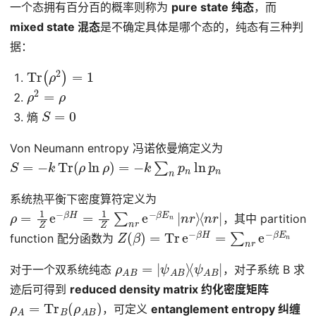
一个态拥有百分百的概率则称为
pure state 纯态
，而
mixed state 混态
是不确定具体是哪个态的，纯态有三种判
据：
Tr
(
ρ
2
)
=
1
ρ
2
=
ρ
S
=
0
熵
Von Neumann entropy 冯诺依曼熵定义为
S
=
−
k
Tr
(
ρ
ln
ρ
)
=
−
k
∑
n
p
n
ln
p
n
系统热平衡下密度算符定义为
ρ
=
1
Z
e
−
β
H
=
1
Z
∑
n
r
e
−
β
E
n
|
n
r
⟩
⟨
n
r
|
，其中 partition
Z
(
β
)
=
Tr
e
−
β
H
=
∑
n
r
e
−
β
E
n
function 配分函数为
ρ
⟨
ψ
A
A
B
B
=
|
|
ψ
A
B
⟩
对于一个双系统纯态
，对子系统 B 求
迹后可得到
reduced density matrix 约化密度矩阵
ρ
A
=
Tr
B
(
ρ
A
B
)
，可定义
entanglement entropy 纠缠