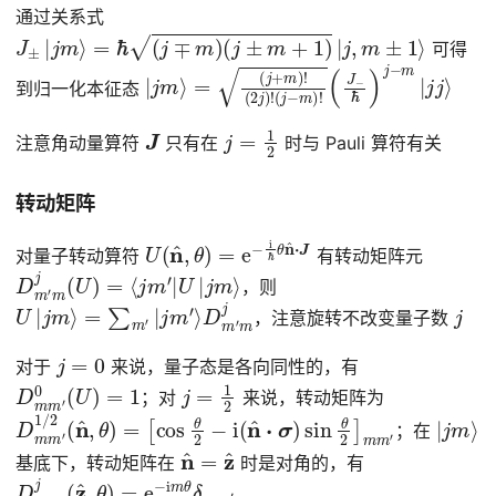
通过关系式
J
±
|
j
m
⟩
=
ℏ
(
j
∓
m
)
(
j
±
m
+
1
)
|
j
,
m
±
1
⟩
可得
|
(
j
J
m
−
⟩
ℏ
=
)
(
j
−
j
+
m
m
|
j
)
j
!
⟩
(
2
j
)
!
(
j
−
m
)
!
到归一化本征态
J
j
=
1
2
注意角动量算符
只有在
时与 Pauli 算符有关
转动矩阵
U
(
n
^
,
θ
)
=
e
−
i
ℏ
θ
n
^
⋅
J
对量子转动算符
有转动矩阵元
D
m
′
m
j
(
U
)
=
⟨
j
m
′
|
U
|
j
m
⟩
，则
U
|
j
m
⟩
=
∑
m
′
|
j
m
′
⟩
D
m
′
m
j
j
，注意旋转不改变量子数
j
=
0
对于
来说，量子态是各向同性的，有
D
m
m
′
0
(
U
)
=
1
j
=
1
2
；对
来说，转动矩阵为
D
[
cos
m
m
θ
′
2
1
/
−
2
i
(
(
n
n
^
^
,
⋅
θ
σ
)
)
=
sin
θ
2
]
m
m
′
|
j
m
⟩
；在
n
^
=
z
^
基底下，转动矩阵在
时是对角的，有
D
m
m
′
j
(
z
^
,
θ
)
=
e
−
i
m
θ
δ
m
m
′