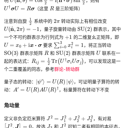
明
，则有
U
†
σ
U
=
R
σ
R
（这里
是三阶矩阵）
1
2
2
π
注意到自旋
系统中的
转动实际上有相位改变
U
(
n
^
,
2
π
)
=
−
1
SU
(
2
)
，量子旋量转动由
群表示，其中
+
1
一个不可约群表示为行列式为
的二维复幺正矩阵，即
U
=
x
0
+
i
x
⋅
σ
∑
i
=
0
3
x
i
2
=
1
要求
，将正当转动
SO
(
3
)
R
SU
(
2
)
U
群表示矩阵
和
群表示矩阵
联系在一
R
i
j
=
1
2
Tr
(
U
†
σ
i
U
σ
j
)
起的表达式：
，可以发现这是一
个二重覆盖的同态，参考
群论-转动群
|
ψ
′
⟩
=
U
(
R
)
|
ψ
⟩
量子态的转动：
，可证明量子算符的转
A
′
=
U
(
R
)
A
U
(
R
)
†
动：
，标量算符在转动下不变
角动量
J
2
=
J
1
2
+
J
2
2
+
J
3
2
定义非负定厄米算符
，有对易
[
J
2
,
J
]
=
0
J
3
J
2
，故选
和
可知二者有相同的本征态，