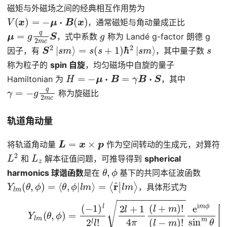
磁矩与外磁场之间的经典相互作用势为
V
(
x
)
=
−
μ
⋅
B
(
x
)
，通常磁矩与角动量成正比
μ
=
g
q
2
m
c
S
g
，式中系数
称为 Landé g-factor 朗德 g
S
2
|
s
m
⟩
=
s
(
s
+
1
)
ℏ
2
|
s
m
⟩
s
因子，有
，其中量子数
称为粒子的
spin 自旋
，均匀磁场中自旋的量子
H
=
−
μ
⋅
B
=
γ
B
⋅
S
Hamiltonian 为
，其中
γ
=
−
g
q
2
m
c
称为旋磁比
轨道角动量
L
=
x
×
p
将轨道角动量
作为空间转动的生成元，对算符
L
2
L
z
和
解本征值问题，可推导得到
spherical
θ
,
ϕ
harmonics 球谐函数
是在
基下的共同本征波函数
Y
l
m
(
θ
,
ϕ
)
=
⟨
θ
,
ϕ
|
l
m
⟩
=
⟨
r
^
|
l
m
⟩
，具体形式为
(6)
(
l
−
m
Y
l
)
m
!
e
(
i
θ
m
,
ϕ
ϕ
)
sin
=
(
−
m
1
θ
)
l
[
2
d
l
l
d
!
2
cos
l
+
1
θ
4
]
π
l
−
(
m
l
+
sin
m
)
!
2
l
θ