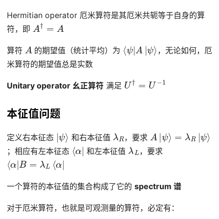
Hermitian operator 厄米算符是其厄米共轭等于自身的算
A
†
=
A
符，即
A
⟨
ψ
ψ
⟩
|
A
|
算符
的期望值（统计平均）为
，无论如何，厄
米算符的期望值总是实数
U
†
=
U
−
1
Unitary operator 幺正算符
满足
本征值问题
|
ψ
⟩
λ
R
A
|
ψ
⟩
=
λ
R
|
ψ
⟩
定义右本征态
和右本征值
，要求
⟨
α
|
λ
L
；相应有左本征态
和左本征值
，要求
⟨
α
|
B
=
λ
L
⟨
α
|
一个算符的本征值的集合构成了它的
spectrum 谱
对于厄米算符，也就是可观测量的算符，必定有：