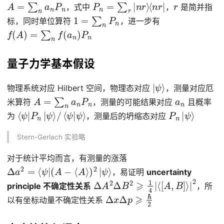
A
=
∑
n
a
n
P
n
P
n
=
∑
r
|
n
r
⟩
⟨
n
r
|
r
，式中
，
是简并指
1
=
∑
n
P
n
标，同时单位算符
，进一步有
f
(
A
)
=
∑
n
f
(
a
n
)
P
n
量子力学基本假设
|
ψ
⟩
物理系统对应 Hilbert 空间，物理态对应
，测量对应厄
A
=
∑
n
a
n
P
n
a
n
米算符
，测量的可能结果对应
且概率
⟨
ψ
ψ
⟩
|
P
n
|
ψ
⟩
/
⟨
ψ
|
P
ψ
n
⟩
|
为
，测量后的坍缩态对应
Stern-Gerlach 实验略
对于统计平均而言，有测量的涨落
Δ
a
2
=
⟨
ψ
|
(
A
−
⟨
A
⟩
)
2
|
ψ
⟩
，易证明
uncertainty
Δ
A
2
Δ
B
2
⩾
1
4
|
⟨
[
A
,
B
]
⟩
|
2
principle 不确定性关系
，所
Δ
x
Δ
p
⩾
ℏ
2
以有坐标动量不确定性关系