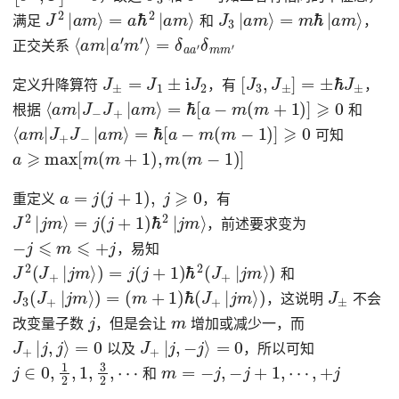
J
2
|
a
m
⟩
=
a
ℏ
2
|
a
m
⟩
J
3
|
a
m
⟩
=
m
ℏ
|
a
m
⟩
满足
和
，
⟨
=
a
δ
m
a
a
|
a
′
δ
′
m
m
′
⟩
m
′
正交关系
J
±
=
J
1
±
i
J
2
[
J
3
,
J
±
]
=
±
ℏ
J
±
定义升降算符
，有
，
⟨
a
m
|
J
−
J
+
|
a
m
⟩
=
ℏ
[
a
−
m
(
m
+
1
)
]
⩾
0
根据
和
⟨
a
m
|
J
+
J
−
|
a
m
⟩
=
ℏ
[
a
−
m
(
m
−
1
)
]
⩾
0
可知
a
⩾
max
[
m
(
m
+
1
)
,
m
(
m
−
1
)
]
a
=
j
(
j
+
1
)
,
j
⩾
0
重定义
，有
J
2
|
j
m
⟩
=
j
(
j
+
1
)
ℏ
2
|
j
m
⟩
，前述要求变为
−
j
⩽
m
⩽
+
j
，易知
J
2
(
J
+
|
j
m
⟩
)
=
j
(
j
+
1
)
ℏ
2
(
J
+
|
j
m
⟩
)
和
J
3
(
J
+
|
j
m
⟩
)
=
(
m
+
1
)
ℏ
(
J
+
|
j
m
⟩
)
J
±
，这说明
不会
j
m
改变量子数
，但是会让
增加或减少一，而
J
+
|
j
,
j
⟩
=
0
J
+
|
j
,
−
j
⟩
=
0
以及
，所以可知
j
∈
0
,
1
2
,
1
,
3
2
,
⋯
m
=
−
j
,
−
j
+
1
,
⋯
,
+
j
和