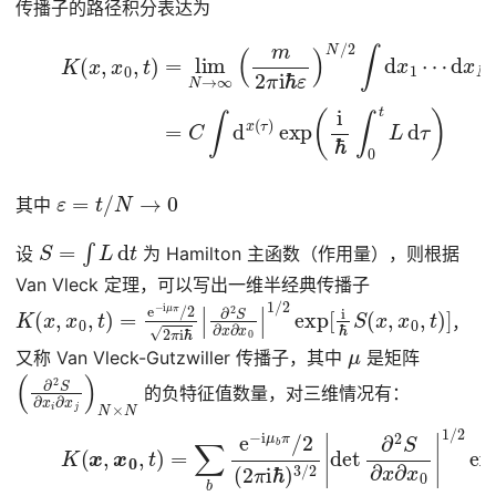
传播子的路径积分表达为
(2)
d
x
N
K
−
(
x
1
,
exp
x
0
,
t
{
)
i
=
ϵ
ℏ
lim
∑
j
N
=
0
→
N
∞
−
(
1
m
[
m
2
(
π
x
i
j
ℏ
+
ε
1
)
−
N
x
/
j
2
)
2
∫
d
2
x
ε
1
2
⋯
−
V
(
x
j
)
]
}
ε
=
t
/
N
→
0
其中
S
=
∫
L
d
t
设
为 Hamilton 主函数（作用量），则根据
Van Vleck 定理，可以写出一维半经典传播子
K
∂
2
(
x
S
,
x
∂
0
x
,
∂
t
)
x
=
0
e
|
1
−
/
i
2
μ
exp
π
/
2
[
2
i
ℏ
π
S
i
ℏ
(
|
x
,
x
0
,
t
)
]
，
μ
又称 Van Vleck-Gutzwiller 传播子，其中
是矩阵
(
∂
2
S
∂
x
i
∂
x
j
)
N
×
N
的负特征值数量，对三维情况有：
(3)
K
(
x
,
x
0
,
t
)
=
∑
b
e
−
i
μ
b
π
/
2
(
2
π
i
ℏ
)
3
/
2
|
det
∂
2
S
∂
x
∂