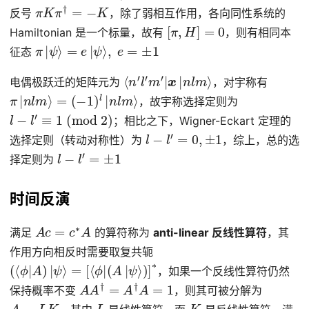
π
K
π
†
=
−
K
反号
，除了弱相互作用，各向同性系统的
[
π
,
H
]
=
0
Hamiltonian 是一个标量，故有
，则有相同本
π
|
ψ
⟩
=
e
|
ψ
⟩
,
e
=
±
1
征态
⟨
n
′
l
′
m
′
|
x
|
n
l
m
⟩
电偶极跃迁的矩阵元为
，对宇称有
π
|
n
l
m
⟩
=
(
−
1
)
l
|
n
l
m
⟩
，故宇称选择定则为
l
−
l
′
≡
1
(
mod
2
)
；相比之下，Wigner-Eckart 定理的
l
−
l
′
=
0
,
±
1
选择定则（转动对称性）为
，综上，总的选
l
−
l
′
=
±
1
择定则为
时间反演
A
c
=
c
∗
A
满足
的算符称为
anti-linear 反线性算符
，其
作用方向相反时需要取复共轭
(
⟨
ϕ
|
A
)
|
ψ
⟩
=
[
⟨
ϕ
|
(
A
|
ψ
⟩
)
]
∗
，如果一个反线性算符仍然
A
A
†
=
A
†
A
=
1
保持概率不变
，则其可被分解为
A
=
L
K
L
K