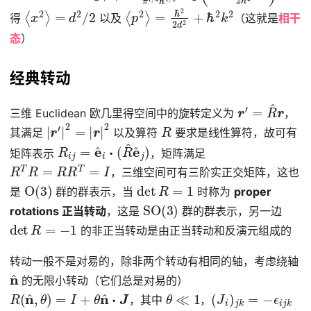
⟨
x
2
⟩
=
d
2
/
2
⟨
=
p
ℏ
2
2
⟩
2
d
2
+
ℏ
2
k
2
得
以及
（这就是
相干
态
）
经典转动
r
′
=
R
^
r
三维 Euclidean 欧几里得空间中的旋转定义为
，
|
r
′
|
2
=
|
r
|
2
R
其满足
以及算符
要求是线性算符，故可有
R
i
j
=
e
^
i
⋅
(
R
^
e
^
j
)
矩阵表示
，矩阵满足
R
T
R
=
R
R
T
=
I
，三维空间可有三阶实正交矩阵，这也
O
(
3
)
det
R
=
1
是
群的群表示，当
时称为
proper
SO
(
3
)
rotations 正当转动
，这是
群的群表示，另一边
det
R
=
−
1
的非正当转动是由正当转动和反演元组成的
转动一般不是对易的，除非两个转动有相同的轴，考虑绕轴
n
^
的无限小转动（它们总是对易的）
R
(
n
^
,
θ
)
=
I
+
θ
n
^
⋅
J
θ
≪
1
(
J
i
)
j
k
=
−
ϵ
i
j
k
，其中
，