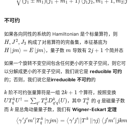
不可约
如果各向同性的系统的 Hamiltonian 是个标量算符，则
H
,
J
2
,
J
3
构成了对易算符的完备集，本征基底为
H
|
j
m
⟩
=
E
|
j
m
⟩
m
2
j
+
1
，量子数
导致有
个简并态
如果一个旋转不变空间包含任何更小的不变子空间，则它可
以分解成更小的不变子空间，我们说它是
reducible 可约
的；否则，我们说它是
irreducible 不可约
的
k
2
k
+
1
阶不可约张量算符是一组
个算符，按照变换
U
T
q
k
U
†
=
∑
q
′
T
q
′
k
D
q
′
q
k
(
U
)
T
q
k
q
，其中
的
是磁量子数
k
而
是总角动量量子数，我们有
Wigner-Eckart 定理
(8)
⟨
γ
′
j
′
m
′
|
T
q
k
|
γ
j
m
⟩
=
⟨
γ
′
j
′
|
|
T
k
|
|
γ
j
⟩
⟨
j
′
m
′
|
j
k
m
q
⟩