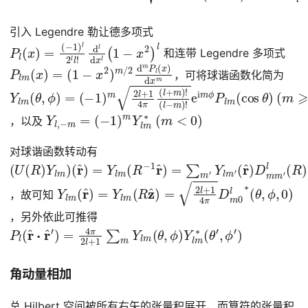
引入 Legendre 勒让德多项式
P
(
−
l
(
1
x
)
)
l
2
=
l
l
!
d
l
d
x
l
(
1
−
x
2
)
l
和连带 Legendre 多项式
P
(
1
l
−
m
x
(
2
x
)
)
m
=
/
2
d
m
P
l
(
x
)
d
x
m
，可将球谐函数化简为
Y
(
(
−
l
−
l
m
1
m
)
(
m
θ
)
!
,
2
e
ϕ
l
i
+
m
)
=
1
ϕ
4
P
π
l
(
m
l
+
(
m
cos
)
!
θ
)
(
m
⩾
0
)
Y
l
,
−
m
=
(
−
1
)
m
Y
l
m
∗
(
m
<
0
)
，以及
对球谐函数转动有
(
(
(
U
r
r
^
^
(
)
)
R
=
D
Y
)
m
Y
l
m
m
l
m
(
′
l
R
)
(
R
−
)
1
r
^
)
=
∑
m
′
Y
l
m
′
Y
l
m
(
r
^
)
=
Y
l
m
(
R
z
^
)
=
2
l
+
1
4
π
D
m
0
l
∗
(
θ
,
ϕ
,
0
)
，故可知
，另外依此可推得
P
l
(
r
^
⋅
r
^
′
)
=
4
π
2
l
+
1
∑
m
Y
l
m
(
θ
,
ϕ
)
Y
l
m
∗
(
θ
′
,
ϕ
′
)
角动量相加
总 Hilbert 空间被所有右矢的张量积展开，而算符的张量积