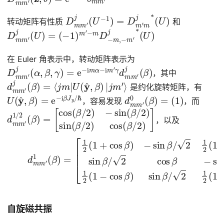
D
m
m
′
j
(
U
−
1
)
=
D
m
′
m
j
∗
(
U
)
转动矩阵有性质
和
D
−
m
m
′
m
j
∗
′
(
j
U
(
U
)
)
=
(
−
1
)
m
′
−
m
D
−
m
,
在 Euler 角表示中，转动矩阵表示为
D
m
m
′
j
(
α
,
β
,
γ
)
=
e
−
i
m
α
−
i
m
′
γ
d
m
m
′
j
(
β
)
，其中
d
m
m
′
j
(
β
)
=
⟨
j
m
|
U
(
y
^
,
β
)
|
j
m
′
⟩
是约化旋转矩阵，有
U
ℏ
(
y
^
,
β
)
=
e
−
i
β
J
y
/
d
(
1
m
)
m
′
0
(
β
)
=
，容易发现
，而
d
[
cos
m
m
(
′
β
1
/
/
2
2
(
)
β
−
)
sin
=
(
β
/
2
)
sin
(
β
/
2
)
cos
(
β
/
2
)
]
，以及
(5)
−
sin
d
m
β
/
m
2
1
′
1
2
(
β
(
1
)
−
=
cos
[
1
2
(
β
1
)
+
sin
cos
β
/
β
2
)
cos
β
−
sin
β
/
2
1
2
(
1
−
cos
自旋磁共振