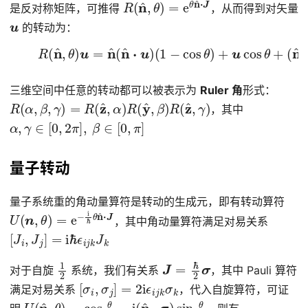
R
(
n
^
,
θ
)
=
e
θ
n
^
⋅
J
是反对称矩阵，可推得
，从而得到对矢量
u
的转动为：
(4)
(
n
^
R
×
(
u
n
)
^
sin
,
θ
)
θ
u
=
n
^
(
n
^
⋅
u
)
(
1
−
cos
θ
)
+
u
cos
θ
+
三维空间中任意的转动都可以被表示为
Ruler 角
形式：
R
(
α
,
β
,
γ
)
=
R
(
z
^
,
α
)
R
(
y
^
,
β
)
R
(
z
^
,
γ
)
，其中
α
,
γ
∈
[
0
,
2
π
]
,
β
∈
[
0
,
π
]
量子转动
量子系统重的角动量算符是转动的生成元，即有转动算符
U
(
n
,
θ
)
=
e
−
i
ℏ
θ
n
^
⋅
J
，其中角动量算符满足对易关系
[
J
i
,
J
j
]
=
i
ℏ
ϵ
i
j
k
J
k
1
2
J
=
ℏ
2
σ
对于自旋
系统，我们有关系
，其中 Pauli 算符
[
σ
i
,
σ
j
]
=
2
i
ϵ
i
j
k
σ
k
满足对易关系
，代入自旋算符，可证
U
(
n
^
,
θ
)
=
cos
θ
2
−
i
(
n
^
⋅
σ
)
sin
θ
2