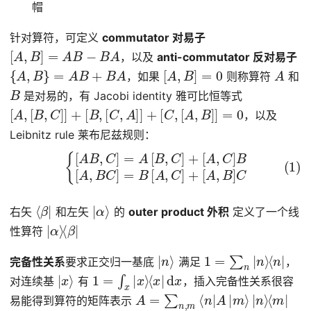
帽
针对算符，可定义
commutator 对易子
[
A
,
B
]
=
A
B
−
B
A
，以及
anti-commutator 反对易子
{
A
,
B
}
=
A
B
+
B
A
[
A
,
B
]
=
0
A
，如果
则称算符
和
B
是对易的，有 Jacobi identity 雅可比恒等式
[
A
,
[
B
,
C
]
]
+
[
B
,
[
C
,
A
]
]
+
[
C
,
[
A
,
B
]
]
=
0
，以及
Leibnitz rule 莱布尼兹规则：
(1)
[
A
,
{
B
[
A
]
C
B
,
C
]
=
A
[
B
,
C
]
+
[
A
,
C
]
B
[
A
,
B
C
]
=
B
[
A
,
C
]
+
⟨
β
|
|
α
⟩
右矢
和左矢
的
outer product 外积
定义了一个线
|
⟨
α
β
⟩
|
性算符
|
n
⟩
1
=
∑
n
|
n
⟩
⟨
n
|
完备性关系
要求正交归一基底
满足
，
|
x
⟩
1
=
∫
x
|
x
⟩
⟨
x
|
d
x
对连续基
有
，插入完备性关系很容
A
=
∑
n
,
m
⟨
n
|
A
|
m
⟩
|
n
⟩
⟨
m
|
易能得到算符的矩阵表示