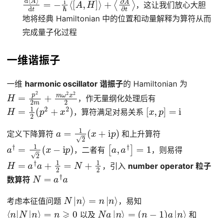
，这让我们放心大胆
地将经典 Hamiltonian 中的位置和动量解释为算符从而
完成量子化过程
一维谐振子
一维
harmonic oscillator 谐振子
的 Hamiltonian 为
H
=
p
2
2
m
+
m
ω
2
x
2
2
，作无量纲化处理后有
H
=
1
2
(
p
2
+
x
2
)
[
x
,
p
]
=
i
，算符满足对易关系
a
=
1
2
(
x
+
i
p
)
定义下降算符
和上升算符
a
†
=
1
2
(
x
−
i
p
)
[
a
,
a
†
]
=
1
，二者有
，则易得
H
=
a
†
a
+
1
2
=
N
+
1
2
，引入
number operator 粒子
N
=
a
†
a
数算符
N
|
n
⟩
=
n
|
n
⟩
考虑本征值问题
，易知
⟨
n
|
N
|
n
⟩
=
n
⩾
0
N
a
|
n
⟩
=
(
n
−
1
)
a
|
n
⟩
以及
和