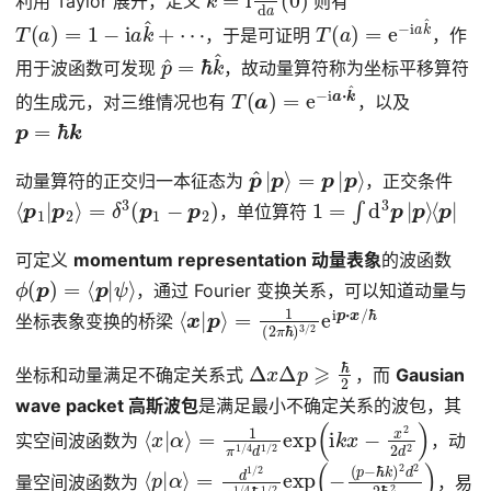
利用 Taylor 展开，定义
则有
T
(
a
)
=
1
−
i
a
k
^
+
⋯
T
(
a
)
=
e
−
i
a
k
^
，于是可证明
，作
p
^
=
ℏ
k
^
用于波函数可发现
，故动量算符称为坐标平移算符
T
(
a
)
=
e
−
i
a
⋅
k
^
的生成元，对三维情况也有
，以及
p
=
ℏ
k
p
^
|
p
⟩
=
p
|
p
⟩
动量算符的正交归一本征态为
，正交条件
⟨
p
1
|
p
2
⟩
=
δ
3
(
p
1
−
p
2
)
1
=
∫
d
3
p
|
p
⟩
⟨
p
|
，单位算符
可定义
momentum representation 动量表象
的波函数
ϕ
(
p
)
=
⟨
p
|
ψ
⟩
，通过 Fourier 变换关系，可以知道动量与
⟨
=
x
1
|
(
p
2
⟩
π
ℏ
)
3
/
2
e
i
p
⋅
x
/
ℏ
坐标表象变换的桥梁
Δ
x
Δ
p
⩾
ℏ
2
坐标和动量满足不确定关系式
，而
Gausian
wave packet 高斯波包
是满足最小不确定关系的波包，其
⟨
=
x
1
|
π
α
1
⟩
/
4
d
1
/
2
exp
(
i
k
x
−
x
2
2
d
2
)
实空间波函数为
，动
⟨
(
p
p
−
|
α
ℏ
⟩
k
=
)
d
2
1
d
/
2
2
2
π
ℏ
1
/
2
4
)
ℏ
1
/
2
exp
(
−
量空间波函数为
，易