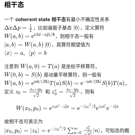
相干态
一个
coherent state 相干态
有最小不确定性关系
Δ
x
Δ
p
=
1
2
|
0
⟩
，比如谐振子基态
，定义算符
W
ℏ
(
a
,
b
)
=
e
i
(
b
x
^
−
a
p
^
)
/
，则相干态一般有
|
a
,
b
⟩
=
W
(
a
,
b
)
|
0
⟩
，其算符期望值为
⟨
x
⟩
=
a
,
⟨
p
⟩
=
b
W
(
a
,
0
)
=
T
(
a
)
注意到
是坐标平移算符，
W
(
0
,
b
)
=
S
(
b
)
是动量平移算符，则一般有
W
(
a
,
b
)
=
e
i
a
b
/
(
2
ℏ
)
T
(
a
)
S
(
b
)
=
e
−
i
a
b
/
(
2
ℏ
)
S
(
b
)
T
(
a
)
，
z
0
=
x
0
+
i
p
0
2
z
0
∗
=
x
0
−
i
p
0
2
定义
和
，则有
W
(
x
0
,
p
0
)
=
e
z
0
a
†
−
z
0
0
∗
∗
a
a
=
e
−
|
z
0
|
2
/
2
e
z
0
a
†
e
−
z
故相干态可表示为
|
=
x
e
0
−
,
p
|
z
0
0
⟩
=
|
2
|
z
/
2
0
∑
⟩
n
=
0
∞
z
0
n
n
!
|
n
⟩
，可知态的概