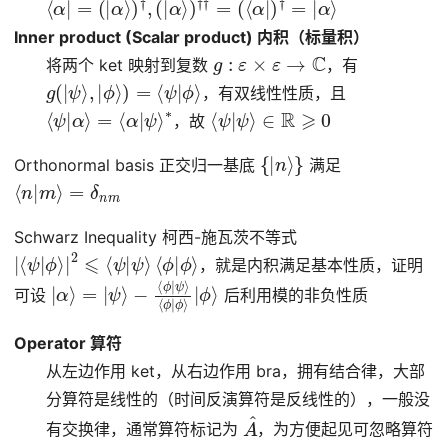
Inner product (Scalar product) 内积（标量积）
g
:
ε
×
ε
→
C
将两个 ket 映射到复数
，有
g
(
|
ψ
⟩
,
|
ϕ
⟩
)
=
⟨
ψ
|
ϕ
⟩
，有双线性性质，且
⟨
ψ
|
α
⟩
=
⟨
α
|
ψ
⟩
∗
⟨
ψ
|
ψ
⟩
∈
R
⩾
0
，故
{
|
n
⟩
}
Orthonormal basis 正交归一基底
满足
⟨
n
|
m
⟩
=
δ
n
m
Schwarz Inequality 柯西-施瓦茨不等式
|
ϕ
⟨
ψ
⟩
|
ϕ
⟩
|
2
⩽
⟨
ψ
|
ψ
⟩
⟨
ϕ
|
，就是内积满足基本性质，证明
|
ϕ
α
⟩
⟩
|
=
ϕ
|
⟩
ψ
⟩
−
⟨
ϕ
|
ψ
⟩
⟨
ϕ
|
可设
后利用模的非负性质
Operator 算符
从左边作用 ket，从右边作用 bra，拥有结合律，大部
分算符是线性的（时间反演算符是反线性的），一般没
A
^
有交换律，通常算符标记为
，为方便起见可忽略算符