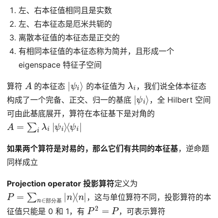
左、右本征值相同且是实数
左、右本征态是厄米共轭的
离散本征值的本征态是正交的
有相同本征值的本征态称为简并，且形成一个
eigenspace 特征子空间
A
|
ψ
i
⟩
λ
i
算符
的本征态
的本征值为
，我们说全体本征态
|
ψ
i
⟩
构成了一个完备、正交、归一的基底
，全 Hilbert 空间
可由此基底展开，算符在本征基下是对角的
A
=
∑
i
λ
i
|
ψ
i
⟩
⟨
ψ
i
|
如果两个算符是对易的，那么它们有共同的本征基
，逆命题
同样成立
Projection operator 投影算符
定义为
P
⟨
n
=
|
∑
n
∈
部分基
|
n
⟩
，这与单位算符不同，投影算符的本
P
2
=
P
部
分
基
征值只能是 0 和 1，有
，可表示算符