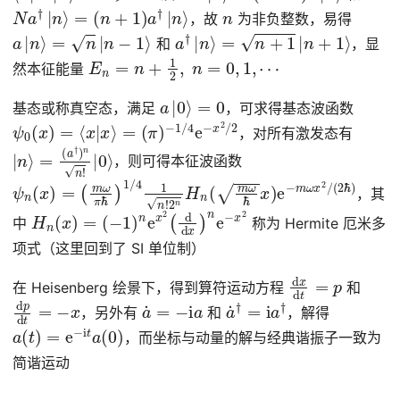
N
a
†
|
n
⟩
=
(
n
+
1
)
a
†
|
n
⟩
n
，故
为非负整数，易得
a
|
n
⟩
=
n
|
n
−
1
⟩
a
†
|
n
⟩
=
n
+
1
|
n
+
1
⟩
和
，显
E
n
=
n
+
1
2
,
n
=
0
,
1
,
⋯
然本征能量
a
|
0
⟩
=
0
基态或称真空态，满足
，可求得基态波函数
ψ
−
1
0
/
(
4
x
e
)
=
−
⟨
x
x
2
|
x
/
2
⟩
=
(
π
)
，对所有激发态有
|
(
n
a
⟩
†
=
)
n
n
!
|
0
⟩
，则可得本征波函数
ψ
(
m
n
ω
(
x
π
)
=
ℏ
)
1
/
4
1
n
!
2
n
H
n
(
m
ω
ℏ
x
)
e
−
m
ω
x
2
/
(
2
ℏ
)
，其
H
(
−
n
1
(
)
x
n
)
e
=
x
2
(
d
d
x
)
n
e
−
x
2
中
称为 Hermite 厄米多
项式（这里回到了 SI 单位制）
d
x
d
t
=
p
在 Heisenberg 绘景下，得到算符运动方程
和
d
p
d
t
=
−
x
a
˙
=
−
i
a
a
˙
†
=
i
a
†
，另外有
和
，解得
a
(
t
)
=
e
−
i
t
a
(
0
)
，而坐标与动量的解与经典谐振子一致为
简谐运动