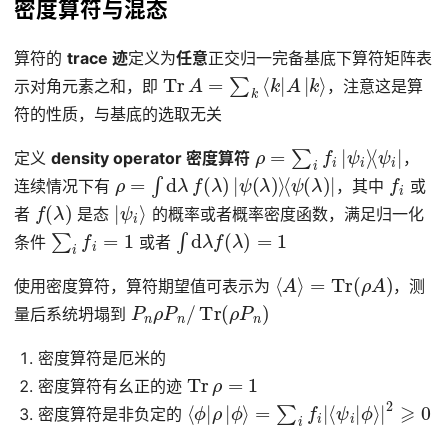
密度算符与混态
算符的
trace 迹
定义为
任意
正交归一完备基底下算符矩阵表
Tr
A
=
∑
k
⟨
k
|
A
|
k
⟩
示对角元素之和，即
，注意这是算
符的性质，与基底的选取无关
ρ
=
∑
i
f
i
|
ψ
i
⟩
⟨
ψ
i
|
定义
density operator 密度算符
，
ρ
=
∫
d
λ
f
(
λ
)
|
ψ
(
λ
)
⟩
⟨
ψ
(
λ
)
|
f
i
连续情况下有
，其中
或
f
(
λ
)
|
ψ
i
⟩
者
是态
的概率或者概率密度函数，满足归一化
∑
i
f
i
=
1
∫
d
λ
f
(
λ
)
=
1
条件
或者
⟨
A
⟩
=
Tr
(
ρ
A
)
使用密度算符，算符期望值可表示为
，测
P
n
ρ
P
n
/
Tr
(
ρ
P
n
)
量后系统坍塌到
密度算符是厄米的
Tr
ρ
=
1
密度算符有幺正的迹
⟨
ϕ
|
ρ
|
ϕ
⟩
=
∑
i
f
i
|
⟨
ψ
i
|
ϕ
⟩
|
2
⩾
0
密度算符是非负定的