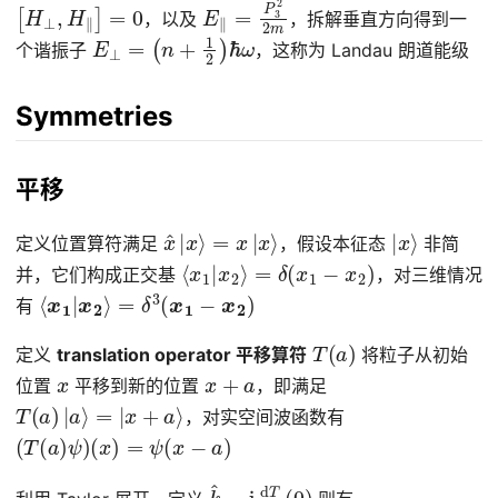
[
H
⊥
,
H
∥
]
=
0
E
∥
=
P
3
2
2
m
，以及
，拆解垂直方向得到一
E
⊥
=
(
n
+
1
2
)
ℏ
ω
个谐振子
，这称为 Landau 朗道能级
Symmetries
平移
x
^
|
x
⟩
=
x
|
x
⟩
|
x
⟩
定义位置算符满足
，假设本征态
非简
⟨
x
1
|
x
2
⟩
=
δ
(
x
1
−
x
2
)
并，它们构成正交基
，对三维情况
⟨
x
1
|
x
2
⟩
=
δ
3
(
x
1
−
x
2
)
有
T
(
a
)
定义
translation operator 平移算符
将粒子从初始
x
x
+
a
位置
平移到新的位置
，即满足
T
(
a
)
|
a
⟩
=
|
x
+
a
⟩
，对实空间波函数有
(
T
(
a
)
ψ
)
(
x
)
=
ψ
(
x
−
a
)
k
^
=
i
d
T
d
a
(
0
)