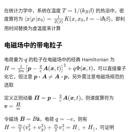
T
=
1
/
(
k
B
β
)
在统计力学中，系统在温度
的热浴中，密
⟨
x
|
ρ
|
x
0
⟩
=
1
Z
(
β
)
K
(
x
,
x
0
,
t
=
−
i
ℏ
β
)
度算符为
，即利
用时间替换为虚温度来计算
电磁场中的带电粒子
q
电荷量为
的粒子在电磁场中的经典 Hamiltonian 为
H
=
1
2
m
[
p
−
q
c
A
(
x
,
t
)
]
2
+
q
Φ
(
x
,
t
)
，可以直接量子
p
⋅
A
≠
A
⋅
p
化它，但注意
，另外需注意电磁场规范的
选取
Π
=
p
−
q
c
A
(
x
,
t
)
定义正则动量
，则速度算符为
v
=
Π
m
B
=
B
z
^
q
=
−
e
令磁场
，电荷
，则有
H
=
m
2
(
v
x
2
+
v
y
2
)
+
m
2
v
z
2
=
H
⊥
+
H
∥
，可证明