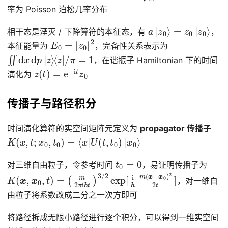
率为 Poisson 泊松几率分布
a
|
z
0
⟩
=
z
0
|
z
0
⟩
相干态是湮灭 / 下降算符的本征态，有
，
E
0
=
|
z
0
|
2
本征能量为
，完备性关系表示为
∬
d
x
d
p
|
z
⟩
⟨
z
|
/
π
=
1
，在谐振子 Hamiltonian 下的时间
z
(
t
)
=
e
−
i
t
z
0
演化为
传播子与路径积分
时间演化算符的实空间矩阵元定义为
propagator 传播子
K
(
x
,
t
;
x
0
,
t
0
)
=
⟨
x
|
U
(
t
,
t
0
)
|
x
0
⟩
t
0
=
0
对三维自由粒子，令参考时间
，易证明传播子为
K
(
m
(
x
2
,
π
x
0
i
ℏ
,
t
t
)
)
=
3
/
2
exp
[
i
ℏ
m
(
x
−
x
0
)
2
2
t
]
，对一维自
由粒子将系数改成二分之一次方即可
将路径拆成无限小路径进行逐个积分，可以得到一维实空间