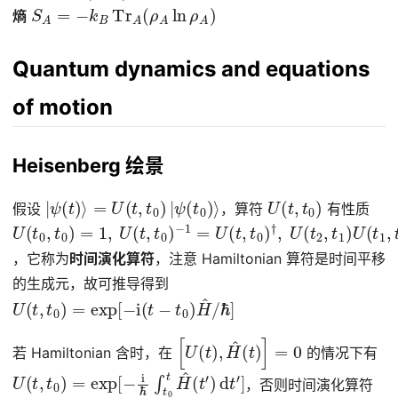
S
A
=
−
k
B
Tr
A
(
ρ
A
ln
ρ
A
)
熵
Quantum dynamics and equations
of motion
Heisenberg 绘景
|
ψ
(
t
)
⟩
=
U
(
t
,
t
0
)
|
ψ
(
t
0
)
⟩
U
(
t
,
t
0
)
假设
，算符
有性质
U
(
t
0
,
t
0
)
=
1
,
U
(
t
,
t
0
)
−
1
=
U
(
t
,
t
0
)
†
,
U
(
t
2
,
t
1
)
U
(
t
1
,
t
0
)
，它称为
时间演化算符
，注意 Hamiltonian 算符是时间平移
的生成元，故可推导得到
U
(
t
,
t
0
)
=
exp
[
−
i
(
t
−
t
0
)
H
^
/
ℏ
]
[
U
(
t
)
,
H
^
(
t
)
]
=
0
若 Hamiltonian 含时，在
的情况下有
U
(
t
,
t
0
)
=
exp
[
−
i
ℏ
∫
t
0
t
H
^
(
t
′
)
d
t
′
]
，否则时间演化算符